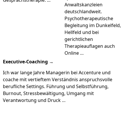
Anwaltskanzleien
deutschlandweit.
Psychotherapeutische
Begleitung im Dunkelfeld,
Hellfeld und bei
gerichtlichen
Therapieauflagen auch
Online …
Executive-Coaching →
Ich war lange Jahre Managerin bei Accenture und
coache mit vertieftem Verständnis anspruchsvolle
berufliche Settings. Führung und Selbstführung,
Burnout, Stressbewältigung, Umgang mit
Verantwortung und Druck …
Sie sehen gerade einen Platzhalterinhalt
von
YouTube
. Um auf den eigentlichen
Inhalt zuzugreifen, klicken Sie auf die