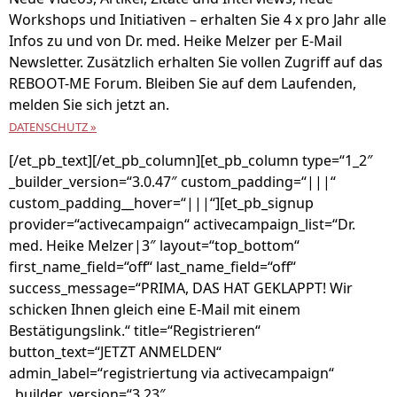
Workshops und Initiativen – erhalten Sie 4 x pro Jahr alle
Infos zu und von Dr. med. Heike Melzer per E-Mail
Newsletter. Zusätzlich erhalten Sie vollen Zugriff auf das
REBOOT-ME Forum. Bleiben Sie auf dem Laufenden,
melden Sie sich jetzt an.
DATENSCHUTZ »
[/et_pb_text][/et_pb_column][et_pb_column type=“1_2″
_builder_version=“3.0.47″ custom_padding=“|||“
custom_padding__hover=“|||“][et_pb_signup
provider=“activecampaign“ activecampaign_list=“Dr.
med. Heike Melzer|3″ layout=“top_bottom“
first_name_field=“off“ last_name_field=“off“
success_message=“PRIMA, DAS HAT GEKLAPPT! Wir
schicken Ihnen gleich eine E-Mail mit einem
Bestätigungslink.“ title=“Registrieren“
button_text=“JETZT ANMELDEN“
admin_label=“registriertung via activecampaign“
_builder_version=“3.23″