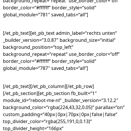
background_repeat=“repeat“ use_border_color=“off“
border_color=“#ffffff“ border_style=“solid“
global_module=“781″ saved_tabs=“all“]
[/et_pb_text][et_pb_text admin_label=“rechts unten“
_builder_version=“3.0.87″ background_size=“initial“
background_position=“top_left“
background_repeat=“repeat“ use_border_color=“off“
border_color=“#ffffff“ border_style=“solid“
global_module=“787″ saved_tabs=“all“]
[/et_pb_text][/et_pb_column][/et_pb_row]
[/et_pb_section][et_pb_section fb_built=“1″
module_id=“reboot-me-nl“ _builder_version=“3.12.2″
background_color=“rgba(224,43,32,0.05)“ parallax=“on“
custom_padding=“40px|0px|70px|0px|false|false“
top_divider_color=“rgba(255,191,0,0.13)“
top_divider_height=“166px“