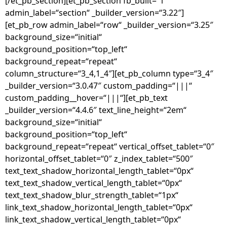
[/et_pb_section][et_pb_section fb_built=“1″
admin_label=“section“ _builder_version=“3.22″]
[et_pb_row admin_label=“row“ _builder_version=“3.25″
background_size=“initial“
background_position=“top_left“
background_repeat=“repeat“
column_structure=“3_4,1_4″][et_pb_column type=“3_4″
_builder_version=“3.0.47″ custom_padding=“|||“
custom_padding__hover=“|||“][et_pb_text
_builder_version=“4.4.6″ text_line_height=“2em“
background_size=“initial“
background_position=“top_left“
background_repeat=“repeat“ vertical_offset_tablet=“0″
horizontal_offset_tablet=“0″ z_index_tablet=“500″
text_text_shadow_horizontal_length_tablet=“0px“
text_text_shadow_vertical_length_tablet=“0px“
text_text_shadow_blur_strength_tablet=“1px“
link_text_shadow_horizontal_length_tablet=“0px“
link_text_shadow_vertical_length_tablet=“0px“