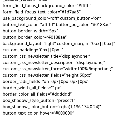
form_field_focus_background_color=“#ffffff“
form_field_focus_text_color=“#1d7aa6″
use_background_color=“off“ custom_button=“on“
button_text_color=“#ffffff“ button_bg_color=“#0188ae“
button_border_width=“5px“
button_border_color=“#0188ae“
background_layout=“light“ custom_margin=“0px||0px|“
custom_padding=“0px||0px|“
custom_css_newsletter_title=“display:none;“
custom_css_newsletter_description=“display:none;“
custom_css_newsletter_form=“width:100% !important;“
custom_css_newsletter_fields=“height:60px;“
border_radii_fields=“on|0px|0px|0px|0px“
border_width_all_fields=“1px“
border_color_all_fields=“#dddddd“
box_shadow_style_button=“preset1″
box_shadow_color_button=“rgba(1,136,174,0.24)“
button_text_color_hover=“#000000″