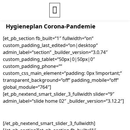
Hygieneplan Corona-Pandemie
[et_pb_section fb_built=“1″ fullwidth=“on“
custom_padding_last_edited=“on|desktop“
admin_label=“section“ _builder_version=“3.0.74″
custom_padding_tablet=“50px|0|50px|0″
custom_padding_phone=““
custom_css_main_element=“padding: 0px !important;“
transparent_background=“off“ padding_mobile=“off“
global_module=“764″]
[et_pb_nextend_smart_slider_3_fullwidth slider=“9″
admin_label=“slide home 02″ _builder_version=“3.12.2″]
[/et_pb_nextend_smart_slider_3_fullwidth]