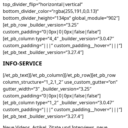
top_divider_flip=“horizontal|vertical“
bottom_divider_color=“rgba(255,191,0,0.13)“
bottom_divider_height=“134px“ global_module=“902″]
[et_pb_row _builder_version=“3.25″
custom_padding=“0|0px|0|0px|false|false“]
[et_pb_column type=“4_4″ _builder_version=“3.0.47″
custom_padding=“|||“ custom_padding__hover=“|||“]
[et_pb_text _builder_version=“3.27.4″]
INFO-SERVICE
[/et_pb_text][/et_pb_column][/et_pb_row][et_pb_row
column_structure=“1_2,1_2″ use_custom_gutter=“on“
gutter_width=“3″ _builder_version=“3.25″
custom_padding=“0|0px|0|0px|false|false“]
[et_pb_column type=“1_2″ _builder_version=“3.0.47″
custom_padding=“|||“ custom_padding__hover=“|||“]
[et_pb_text _builder_version=“3.27.4″]
Neue Videos, Artikel, Zitate und Interviews, neue