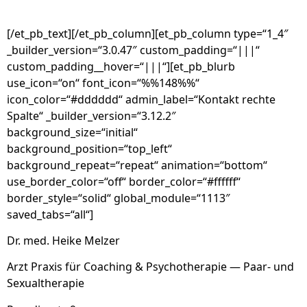
[/et_pb_text][/et_pb_column][et_pb_column type=“1_4″
_builder_version=“3.0.47″ custom_padding=“|||“
custom_padding__hover=“|||“][et_pb_blurb
use_icon=“on“ font_icon=“%%148%%“
icon_color=“#dddddd“ admin_label=“Kontakt rechte
Spalte“ _builder_version=“3.12.2″
background_size=“initial“
background_position=“top_left“
background_repeat=“repeat“ animation=“bottom“
use_border_color=“off“ border_color=“#ffffff“
border_style=“solid“ global_module=“1113″
saved_tabs=“all“]
Dr. med. Heike Melzer
Arzt Praxis für Coaching & Psychotherapie — Paar- und
Sexualtherapie