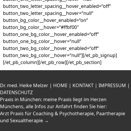
button_two_letter_spacing__hover_enabled=“off“
button_two_letter_spacing__hover=“null“
button_bg_color__hover_enabled=“on“
button_bg_color__hover=“#ffbf00″
button_one_bg_color__hover_enabled=“off“
button_one_bg_color__hover=“null“
button_two_bg_color__hover_enabled=“off“
button_two_bg_color__hover=“null“][/et_pb_signup]
[/et_pb_column][/et_pb_row][/et_pb_section]
Dr. med. Heike Melzer |
HOME
|
KONTAKT
|
IMPRESSUM
|
DATENSCHUTZ
Praxis in München: meine Praxis liegt im Herzen
Münchens, alle Infos zur Anfahrt finden Sie hier:
Arzt Praxis für Coaching & Psychotherapie, Paartherapie
und Sexualtherapie →