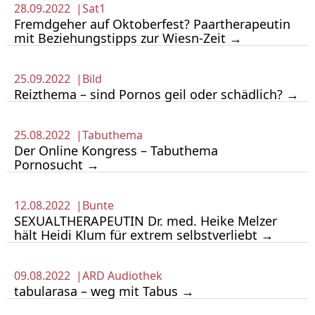
28.09.2022 |
Sat1
Fremdgeher auf Oktoberfest? Paartherapeutin
mit Beziehungstipps zur Wiesn-Zeit →
25.09.2022 |
Bild
Reizthema – sind Pornos geil oder schädlich? →
25.08.2022 |
Tabuthema
Der Online Kongress – Tabuthema
Pornosucht →
12.08.2022 |
Bunte
SEXUALTHERAPEUTIN Dr. med. Heike Melzer
hält Heidi Klum für extrem selbstverliebt →
09.08.2022 |
ARD Audiothek
tabularasa – weg mit Tabus →