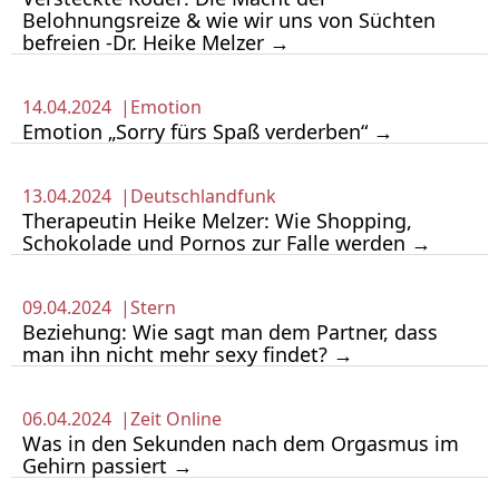
Belohnungsreize & wie wir uns von Süchten
befreien -Dr. Heike Melzer →
14.04.2024 |
Emotion
Emotion „Sorry fürs Spaß verderben“ →
13.04.2024 |
Deutschlandfunk
Therapeutin Heike Melzer: Wie Shopping,
Schokolade und Pornos zur Falle werden →
09.04.2024 |
Stern
Beziehung: Wie sagt man dem Partner, dass
man ihn nicht mehr sexy findet? →
06.04.2024 |
Zeit Online
Was in den Sekunden nach dem Orgasmus im
Gehirn passiert →