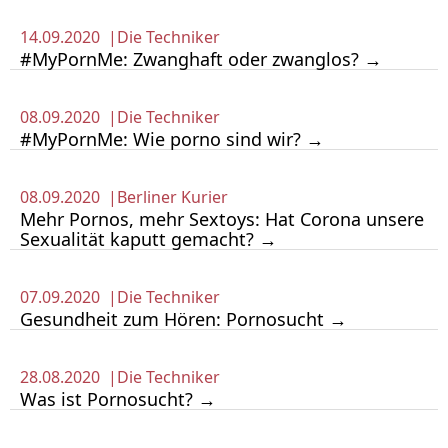
14.09.2020 |
Die Techniker
#MyPornMe: Zwanghaft oder zwanglos? →
08.09.2020 |
Die Techniker
#MyPornMe: Wie porno sind wir? →
08.09.2020 |
Berliner Kurier
Mehr Pornos, mehr Sextoys: Hat Corona unsere
Sexualität kaputt gemacht? →
07.09.2020 |
Die Techniker
Gesund­heit zum Hören: Porno­sucht →
28.08.2020 |
Die Techniker
Was ist Porno­sucht? →