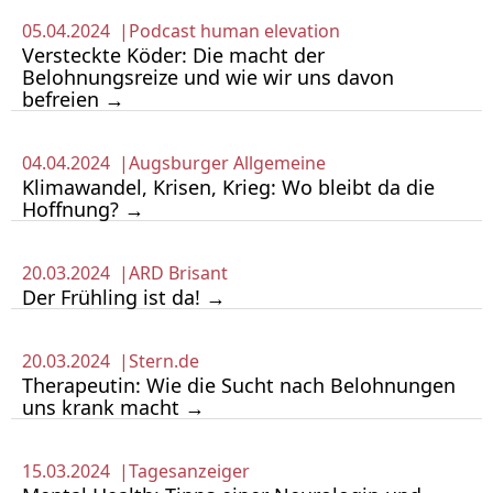
05.04.2024 |
Podcast human elevation
Versteckte Köder: Die macht der
Belohnungsreize und wie wir uns davon
befreien →
04.04.2024 |
Augsburger Allgemeine
Klimawandel, Krisen, Krieg: Wo bleibt da die
Hoffnung? →
20.03.2024 |
ARD Brisant
Der Frühling ist da! →
20.03.2024 |
Stern.de
Therapeutin: Wie die Sucht nach Belohnungen
uns krank macht →
15.03.2024 |
Tagesanzeiger