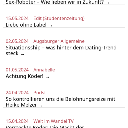
Sex-Roboter – Wie lieben wir in Zukunft? →
15.05.2024 |
Edit (Studentenzeitung)
Liebe ohne Label →
02.05.2024 |
Augsburger Allgemeine
Situationsship – was hinter dem Dating-Trend
steck →
01.05.2024 |
Annabelle
Achtung Köder! →
24.04.2024 |
Podst
So kontrollieren uns die Belohnungsreize mit
Heike Melzer →
15.04.2024 |
Welt im Wandel TV
Versteckte Köder: Die Macht der