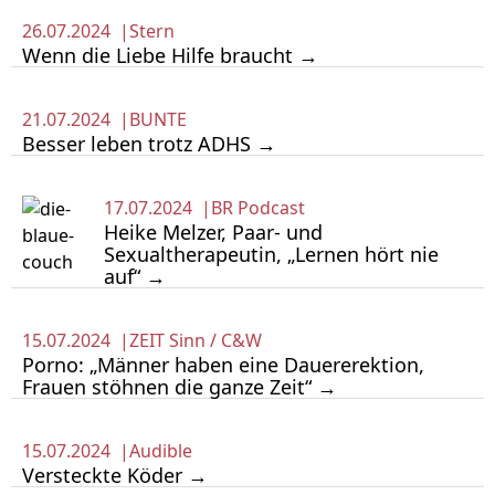
26.07.2024 |
Stern
Wenn die Liebe Hilfe braucht →
21.07.2024 |
BUNTE
Besser leben trotz ADHS →
17.07.2024 |
BR Podcast
Heike Melzer, Paar- und
Sexualtherapeutin, „Lernen hört nie
auf“ →
15.07.2024 |
ZEIT Sinn / C&W
Porno: „Männer haben eine Dauererektion,
Frauen stöhnen die ganze Zeit“ →
15.07.2024 |
Audible
Versteckte Köder →