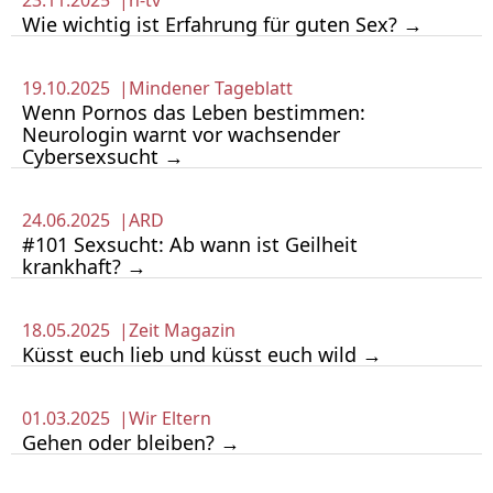
23.11.2025 |
n-tv
Wie wichtig ist Erfahrung für guten Sex? →
19.10.2025 |
Mindener Tageblatt
Wenn Pornos das Leben bestimmen:
Neurologin warnt vor wachsender
Cybersexsucht →
24.06.2025 |
ARD
#101 Sexsucht: Ab wann ist Geilheit
krankhaft? →
18.05.2025 |
Zeit Magazin
Küsst euch lieb und küsst euch wild →
01.03.2025 |
Wir Eltern
Gehen oder bleiben? →