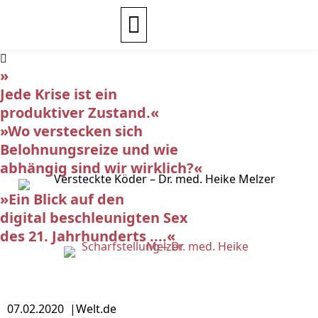
»
Jede Krise ist ein
produktiver Zustand.«
»Wo verstecken sich
Belohnungsreize und wie
abhängig sind wir wirklich?«
»Ein Blick auf den
digital beschleunigten Sex
des 21. Jahrhunderts ....«
07.02.2020 |
Welt.de