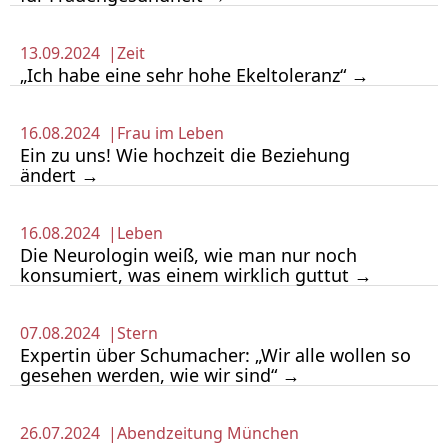
13.09.2024 |
Zeit
„Ich habe eine sehr hohe Ekeltoleranz“ →
16.08.2024 |
Frau im Leben
Ein zu uns! Wie hochzeit die Beziehung
ändert →
16.08.2024 |
Leben
Die Neurologin weiß, wie man nur noch
konsumiert, was einem wirklich guttut →
07.08.2024 |
Stern
Expertin über Schumacher: „Wir alle wollen so
gesehen werden, wie wir sind“ →
26.07.2024 |
Abendzeitung München