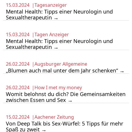
15.03.2024 |
Tagesanzeiger
Mental Health: Tipps einer Neurologin und
Sexualtherapeutin →
15.03.2024 |
Tagen Anzeiger
Mental Health: Tipps einer Neurologin und
Sexualtherapeutin →
26.02.2024 |
Augsburger Allgemeine
„Blumen auch mal unter dem Jahr schenken“ →
26.02.2024 |
How I met my money
Womit belohnst du dich? Die Gemeinsamkeiten
zwischen Essen und Sex →
15.02.2024 |
Aachener Zeitung
Von Deep Talk bis Sex-Würfel: 5 Tipps für mehr
Spaß zu zweit →