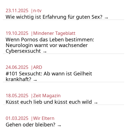
23.11.2025 |
n-tv
Wie wichtig ist Erfahrung für guten Sex? →
19.10.2025 |
Mindener Tageblatt
Wenn Pornos das Leben bestimmen:
Neurologin warnt vor wachsender
Cybersexsucht →
24.06.2025 |
ARD
#101 Sexsucht: Ab wann ist Geilheit
krankhaft? →
18.05.2025 |
Zeit Magazin
Küsst euch lieb und küsst euch wild →
01.03.2025 |
Wir Eltern
Gehen oder bleiben? →