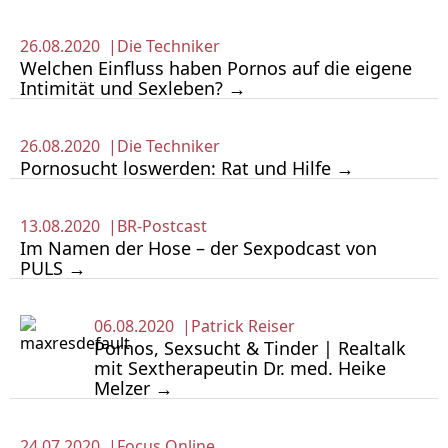
26.08.2020 |
Die Techniker
Welchen Einfluss haben Pornos auf die eigene
Inti­mität und Sexle­ben? →
26.08.2020 |
Die Techniker
Porno­sucht loswer­den: Rat und Hilfe →
13.08.2020 |
BR-Postcast
Im Namen der Hose – der Sexpodcast von
PULS →
06.08.2020 |
Patrick Reiser
Pornos, Sexsucht & Tinder | Realtalk
mit Sextherapeutin Dr. med. Heike
Melzer →
24.07.2020 |
Focus Online