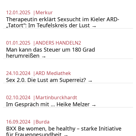
12.01.2025 |
Merkur
Therapeutin erklärt Sexsucht im Kieler ARD-
„Tatort“: Im Teufelskreis der Lust →
01.01.2025 |
ANDERS HANDELN2
Man kann das Steuer um 180 Grad
herumreißen →
24.10.2024 |
ARD Mediathek
Sex 2.0. Die Lust am Superreiz? →
02.10.2024 |
Martinburckhardt
Im Gespräch mit … Heike Melzer →
16.09.2024 |
Burda
BXX Be women, be healthy – starke Initiative
für Frauengesundheit →