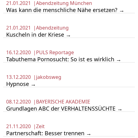
21.01.2021 |
Abendzeitung München
Was kann die menschliche Nähe ersetzen? →
21.01.2021 |
Abendzeitung
Kuscheln in der Kriese →
16.12.2020 |
PULS Reportage
Tabuthema Pornosucht: So ist es wirklich →
13.12.2020 |
jakobsweg
Hypnose →
08.12.2020 |
BAYERISCHE AKADEMIE
Grundlagen ABC der VERHALTENSSÜCHTE →
21.11.2020 |
Zeit
Partnerschaft: Besser trennen →