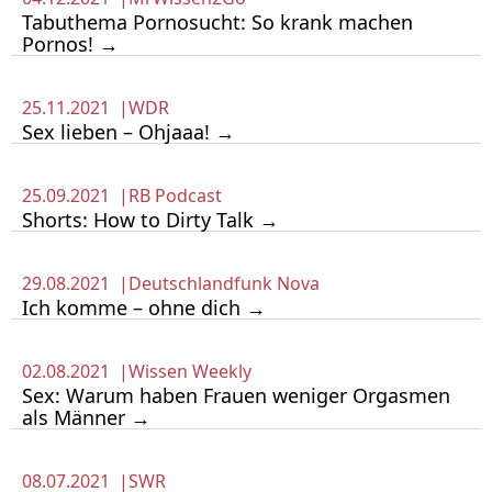
Tabuthema Pornosucht: So krank machen
Pornos! →
25.11.2021 |
WDR
Sex lieben – Ohjaaa! →
25.09.2021 |
RB Podcast
Shorts: How to Dirty Talk →
29.08.2021 |
Deutschlandfunk Nova
Ich komme – ohne dich →
02.08.2021 |
Wissen Weekly
Sex: Warum haben Frauen weniger Orgasmen
als Männer →
08.07.2021 |
SWR