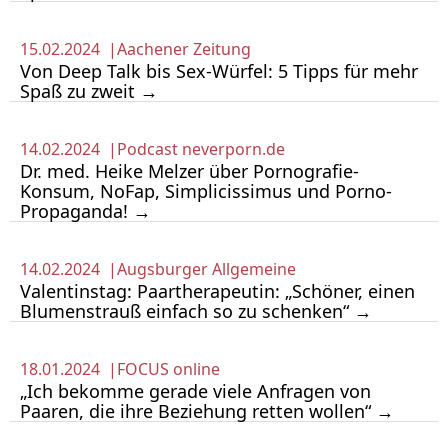
15.02.2024 |
Aachener Zeitung
Von Deep Talk bis Sex-Würfel: 5 Tipps für mehr
Spaß zu zweit →
14.02.2024 |
Podcast neverporn.de
Dr. med. Heike Melzer über Pornografie-
Konsum, NoFap, Simplicissimus und Porno-
Propaganda! →
14.02.2024 |
Augsburger Allgemeine
Valentinstag: Paartherapeutin: „Schöner, einen
Blumenstrauß einfach so zu schenken“ →
18.01.2024 |
FOCUS online
„Ich bekomme gerade viele Anfragen von
Paaren, die ihre Beziehung retten wollen“ →