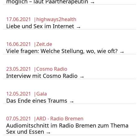
möglich – laut Paartherapeutin →
17.06.2021 |
highways2health
Liebe und Sex im Internet →
16.06.2021 |
Zeit.de
Viele fragen: Welche Stellung, wo, wie oft? →
23.05.2021 |
Cosmo Radio
Interview mit Cosmo Radio →
12.05.2021 |
Gala
Das Ende eines Traums →
07.05.2021 |
ARD - Radio Bremen
Audiomitschnitt im Radio Bremen zum Thema
Sex und Essen →