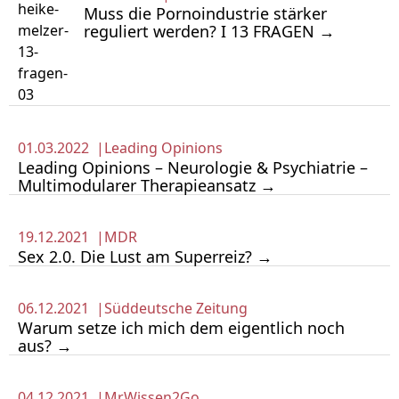
Muss die Pornoindustrie stärker
reguliert werden? I 13 FRAGEN →
01.03.2022 |
Leading Opinions
Leading Opinions – Neurologie & Psychiatrie –
Multimodularer Therapieansatz →
19.12.2021 |
MDR
Sex 2.0. Die Lust am Superreiz? →
06.12.2021 |
Süddeutsche Zeitung
Warum setze ich mich dem eigentlich noch
aus? →
04.12.2021 |
MrWissen2Go