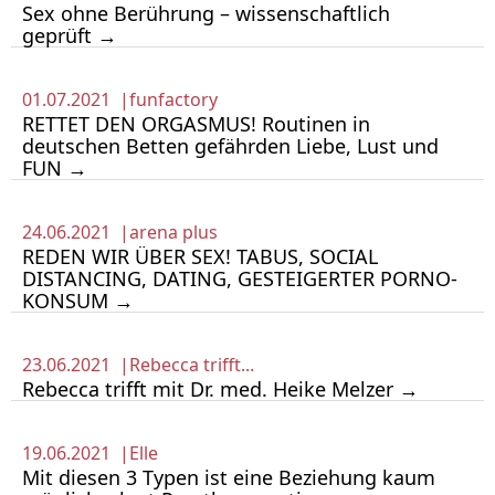
Sex ohne Berührung – wissenschaftlich
geprüft →
01.07.2021 |
funfactory
RETTET DEN ORGASMUS! Routinen in
deutschen Betten gefährden Liebe, Lust und
FUN →
24.06.2021 |
arena plus
REDEN WIR ÜBER SEX! TABUS, SOCIAL
DISTANCING, DATING, GESTEIGERTER PORNO-
KONSUM →
23.06.2021 |
Rebecca trifft...
Rebecca trifft mit Dr. med. Heike Melzer →
19.06.2021 |
Elle
Mit diesen 3 Typen ist eine Beziehung kaum