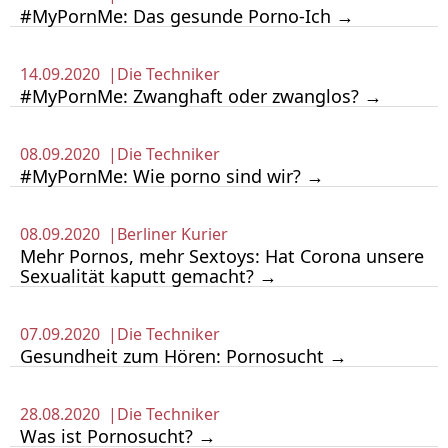
#MyPornMe: Das gesunde Porno-Ich →
14.09.2020 |
Die Techniker
#MyPornMe: Zwanghaft oder zwanglos? →
08.09.2020 |
Die Techniker
#MyPornMe: Wie porno sind wir? →
08.09.2020 |
Berliner Kurier
Mehr Pornos, mehr Sextoys: Hat Corona unsere
Sexualität kaputt gemacht? →
07.09.2020 |
Die Techniker
Gesund­heit zum Hören: Porno­sucht →
28.08.2020 |
Die Techniker
Was ist Porno­sucht? →