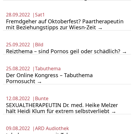
28.09.2022 |
Sat1
Fremdgeher auf Oktoberfest? Paartherapeutin
mit Beziehungstipps zur Wiesn-Zeit →
25.09.2022 |
Bild
Reizthema – sind Pornos geil oder schädlich? →
25.08.2022 |
Tabuthema
Der Online Kongress – Tabuthema
Pornosucht →
12.08.2022 |
Bunte
SEXUALTHERAPEUTIN Dr. med. Heike Melzer
hält Heidi Klum für extrem selbstverliebt →
09.08.2022 |
ARD Audiothek