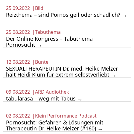
25.09.2022 |
Bild
Reizthema – sind Pornos geil oder schädlich? →
25.08.2022 |
Tabuthema
Der Online Kongress – Tabuthema
Pornosucht →
12.08.2022 |
Bunte
SEXUALTHERAPEUTIN Dr. med. Heike Melzer
hält Heidi Klum für extrem selbstverliebt →
09.08.2022 |
ARD Audiothek
tabularasa – weg mit Tabus →
02.08.2022 |
Klein Performance Podcast
Pornosucht: Gefahren & Lösungen mit
Therapeutin Dr. Heike Melzer (#160) →