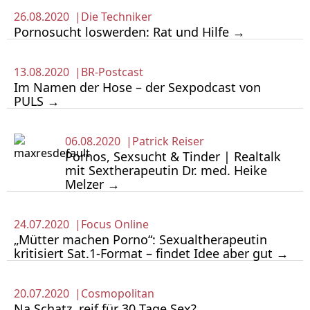
26.08.2020 |
Die Techniker
Porno­sucht loswer­den: Rat und Hilfe →
13.08.2020 |
BR-Postcast
Im Namen der Hose – der Sexpodcast von
PULS →
06.08.2020 |
Patrick Reiser
Pornos, Sexsucht & Tinder | Realtalk
mit Sextherapeutin Dr. med. Heike
Melzer →
24.07.2020 |
Focus Online
„Mütter machen Porno“: Sexualtherapeutin
kritisiert Sat.1-Format – findet Idee aber gut →
20.07.2020 |
Cosmopolitan
Na Schatz, reif für 30 Tage Sex? →