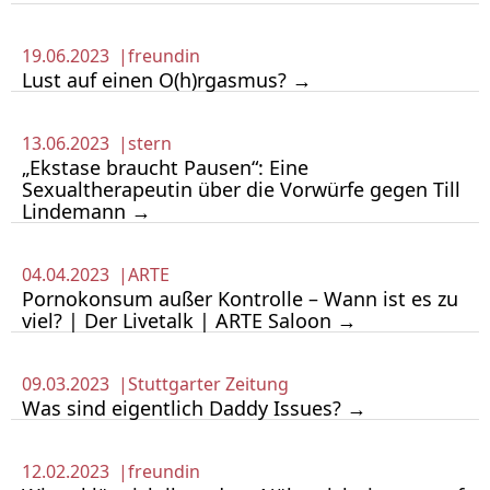
19.06.2023 |
freundin
Lust auf einen O(h)rgasmus? →
13.06.2023 |
stern
„Ekstase braucht Pausen“: Eine
Sexualtherapeutin über die Vorwürfe gegen Till
Lindemann →
04.04.2023 |
ARTE
Pornokonsum außer Kontrolle – Wann ist es zu
viel? | Der Livetalk | ARTE Saloon →
09.03.2023 |
Stuttgarter Zeitung
Was sind eigentlich Daddy Issues? →
12.02.2023 |
freundin