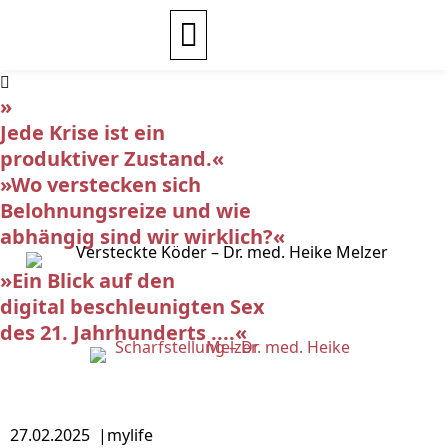
»
Jede Krise ist ein
produktiver Zustand.«
»Wo verstecken sich
Belohnungsreize und wie
abhängig sind wir wirklich?«
»Ein Blick auf den
digital beschleunigten Sex
des 21. Jahrhunderts ....«
27.02.2025 |
mylife