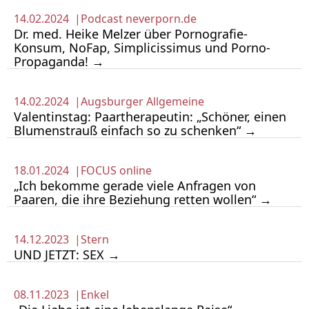
14.02.2024 |
Podcast neverporn.de
Dr. med. Heike Melzer über Pornografie-
Konsum, NoFap, Simplicissimus und Porno-
Propaganda! →
14.02.2024 |
Augsburger Allgemeine
Valentinstag: Paartherapeutin: „Schöner, einen
Blumenstrauß einfach so zu schenken“ →
18.01.2024 |
FOCUS online
„Ich bekomme gerade viele Anfragen von
Paaren, die ihre Beziehung retten wollen“ →
14.12.2023 |
Stern
UND JETZT: SEX →
08.11.2023 |
Enkel