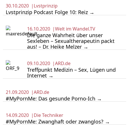
30.10.2020 |
Lvstprinzip
Lvstprinzip Podcast Folge 10: Reiz →
16.10.2020 |
Welt im Wandel.TV
Die ganze Wahrheit über unser
Sexleben – Sexualtherapeutin packt
aus! – Dr. Heike Melzer →
09.10.2020 |
ARD.de
Treffpunkt Medizin – Sex, Lügen und
Internet →
21.09.2020 |
ARD.de
#MyPornMe: Das gesunde Porno-Ich →
14.09.2020 |
Die Techniker
#MyPornMe: Zwanghaft oder zwanglos? →