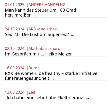
01.01.2025 |
ANDERS HANDELN2
Man kann das Steuer um 180 Grad
herumreißen →
24.10.2024 |
ARD Mediathek
Sex 2.0. Die Lust am Superreiz? →
02.10.2024 |
Martinburckhardt
Im Gespräch mit … Heike Melzer →
16.09.2024 |
Burda
BXX Be women, be healthy – starke Initiative
für Frauengesundheit →
13.09.2024 |
Zeit
„Ich habe eine sehr hohe Ekeltoleranz“ →