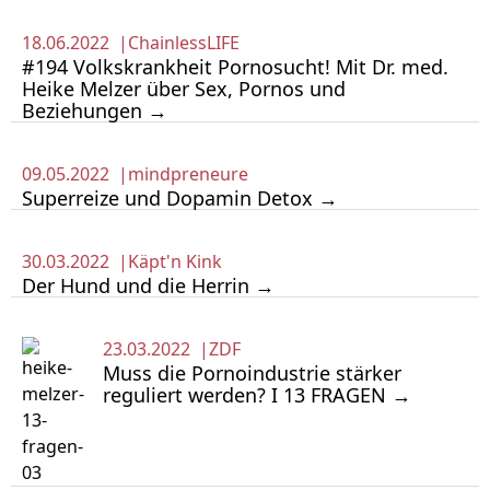
18.06.2022 |
ChainlessLIFE
#194 Volkskrankheit Pornosucht! Mit Dr. med.
Heike Melzer über Sex, Pornos und
Beziehungen →
09.05.2022 |
mindpreneure
Superreize und Dopamin Detox →
30.03.2022 |
Käpt'n Kink
Der Hund und die Herrin →
23.03.2022 |
ZDF
Muss die Pornoindustrie stärker
reguliert werden? I 13 FRAGEN →