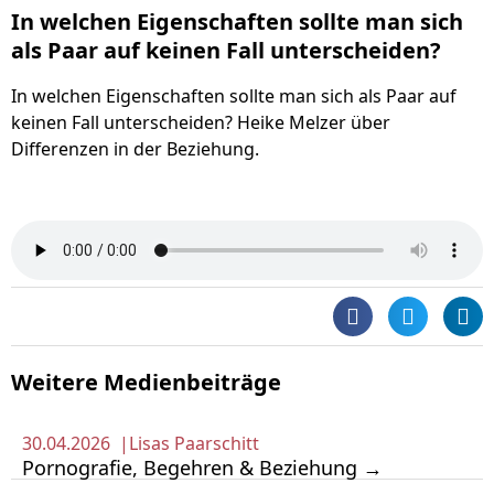
In welchen Eigenschaften sollte man sich
als Paar auf keinen Fall unterscheiden?
In welchen Eigenschaften sollte man sich als Paar auf
keinen Fall unterscheiden? Heike Melzer über
Differenzen in der Beziehung.
Weitere Medienbeiträge
30.04.2026 |
Lisas Paarschitt
Pornografie, Begehren & Beziehung →