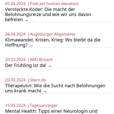
05.04.2024 |
Podcast human elevation
Versteckte Köder: Die macht der
Belohnungsreize und wie wir uns davon
befreien →
04.04.2024 |
Augsburger Allgemeine
Klimawandel, Krisen, Krieg: Wo bleibt da die
Hoffnung? →
20.03.2024 |
ARD Brisant
Der Frühling ist da! →
20.03.2024 |
Stern.de
Therapeutin: Wie die Sucht nach Belohnungen
uns krank macht →
15.03.2024 |
Tagesanzeiger
Mental Health: Tipps einer Neurologin und