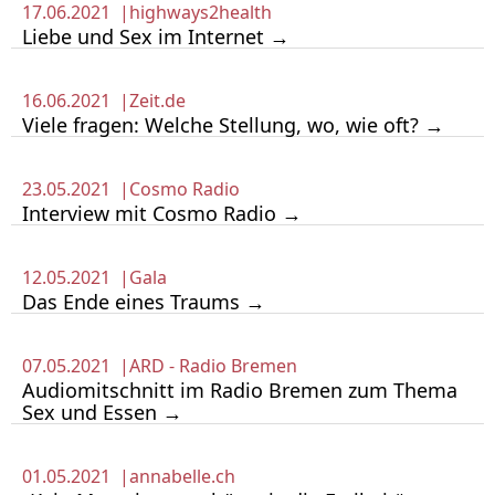
17.06.2021 |
highways2health
Liebe und Sex im Internet →
16.06.2021 |
Zeit.de
Viele fragen: Welche Stellung, wo, wie oft? →
23.05.2021 |
Cosmo Radio
Interview mit Cosmo Radio →
12.05.2021 |
Gala
Das Ende eines Traums →
07.05.2021 |
ARD - Radio Bremen
Audiomitschnitt im Radio Bremen zum Thema
Sex und Essen →
01.05.2021 |
annabelle.ch