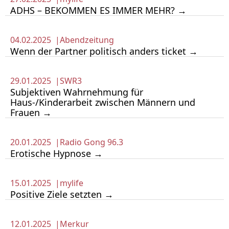
ADHS – BEKOMMEN ES IMMER MEHR? →
04.02.2025 |
Abendzeitung
Wenn der Partner politisch anders ticket →
29.01.2025 |
SWR3
Subjektiven Wahrnehmung für
Haus-/Kinderarbeit zwischen Männern und
Frauen →
20.01.2025 |
Radio Gong 96.3
Erotische Hypnose →
15.01.2025 |
mylife
Positive Ziele setzten →
12.01.2025 |
Merkur