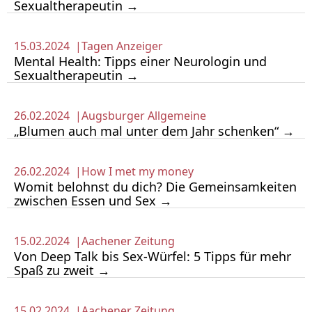
Sexualtherapeutin →
15.03.2024 |
Tagen Anzeiger
Mental Health: Tipps einer Neurologin und
Sexualtherapeutin →
26.02.2024 |
Augsburger Allgemeine
„Blumen auch mal unter dem Jahr schenken“ →
26.02.2024 |
How I met my money
Womit belohnst du dich? Die Gemeinsamkeiten
zwischen Essen und Sex →
15.02.2024 |
Aachener Zeitung
Von Deep Talk bis Sex-Würfel: 5 Tipps für mehr
Spaß zu zweit →
15.02.2024 |
Aachener Zeitung