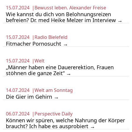
15.07.2024 |
Bewusst leben. Alexander Freise
Wie kannst du dich von Belohnungsreizen
befreien? Dr. med Heike Melzer im Interview →
15.07.2024 |
Radio Bielefeld
Fitmacher Pornosucht →
15.07.2024 |
Welt
„Männer haben eine Dauererektion, Frauen
stöhnen die ganze Zeit“ →
14.07.2024 |
Welt am Sonntag
Die Gier im Gehirn →
06.07.2024 |
Perspective Daily
Können wir spüren, welche Nahrung der Körper
braucht? Ich habe es ausprobiert →