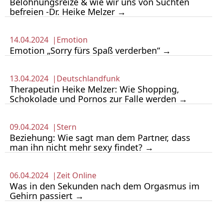
Belohnungsreize & wie wir uns von Süchten
befreien -Dr. Heike Melzer →
14.04.2024 |
Emotion
Emotion „Sorry fürs Spaß verderben“ →
13.04.2024 |
Deutschlandfunk
Therapeutin Heike Melzer: Wie Shopping,
Schokolade und Pornos zur Falle werden →
09.04.2024 |
Stern
Beziehung: Wie sagt man dem Partner, dass
man ihn nicht mehr sexy findet? →
06.04.2024 |
Zeit Online
Was in den Sekunden nach dem Orgasmus im
Gehirn passiert →