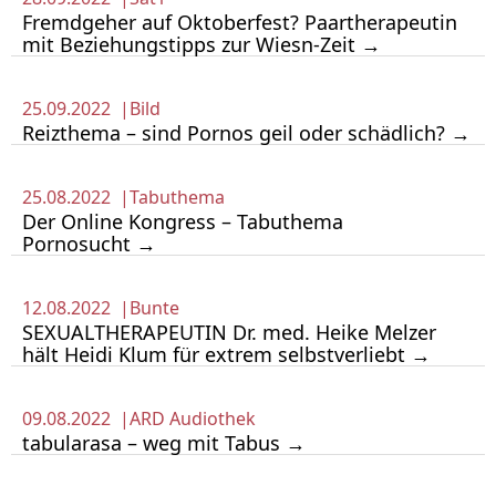
Fremdgeher auf Oktoberfest? Paartherapeutin
mit Beziehungstipps zur Wiesn-Zeit →
25.09.2022 |
Bild
Reizthema – sind Pornos geil oder schädlich? →
25.08.2022 |
Tabuthema
Der Online Kongress – Tabuthema
Pornosucht →
12.08.2022 |
Bunte
SEXUALTHERAPEUTIN Dr. med. Heike Melzer
hält Heidi Klum für extrem selbstverliebt →
09.08.2022 |
ARD Audiothek
tabularasa – weg mit Tabus →