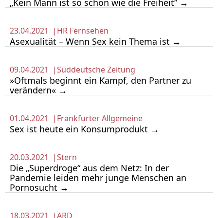
„Kein Mann ist so schön wie die Freiheit“ →
23.04.2021 |
HR Fernsehen
Asexualität – Wenn Sex kein Thema ist →
09.04.2021 |
Süddeutsche Zeitung
»Oftmals beginnt ein Kampf, den Partner zu
verändern« →
01.04.2021 |
Frankfurter Allgemeine
Sex ist heute ein Konsumprodukt →
20.03.2021 |
Stern
Die „Superdroge“ aus dem Netz: In der
Pandemie leiden mehr junge Menschen an
Pornosucht →
18.03.2021 |
ARD