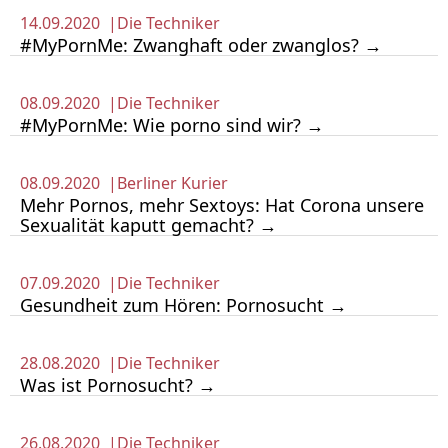
14.09.2020 |
Die Techniker
#MyPornMe: Zwanghaft oder zwanglos? →
08.09.2020 |
Die Techniker
#MyPornMe: Wie porno sind wir? →
08.09.2020 |
Berliner Kurier
Mehr Pornos, mehr Sextoys: Hat Corona unsere
Sexualität kaputt gemacht? →
07.09.2020 |
Die Techniker
Gesund­heit zum Hören: Porno­sucht →
28.08.2020 |
Die Techniker
Was ist Porno­sucht? →
26.08.2020 |
Die Techniker