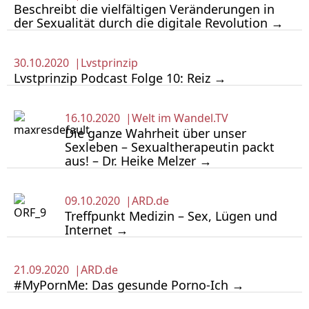
Beschreibt die vielfältigen Veränderungen in
der Sexualität durch die digitale Revolution →
30.10.2020 |
Lvstprinzip
Lvstprinzip Podcast Folge 10: Reiz →
16.10.2020 |
Welt im Wandel.TV
Die ganze Wahrheit über unser
Sexleben – Sexualtherapeutin packt
aus! – Dr. Heike Melzer →
09.10.2020 |
ARD.de
Treffpunkt Medizin – Sex, Lügen und
Internet →
21.09.2020 |
ARD.de
#MyPornMe: Das gesunde Porno-Ich →