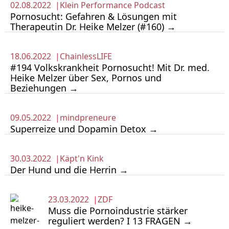
02.08.2022 |
Klein Performance Podcast
Pornosucht: Gefahren & Lösungen mit
Therapeutin Dr. Heike Melzer (#160) →
18.06.2022 |
ChainlessLIFE
#194 Volkskrankheit Pornosucht! Mit Dr. med.
Heike Melzer über Sex, Pornos und
Beziehungen →
09.05.2022 |
mindpreneure
Superreize und Dopamin Detox →
30.03.2022 |
Käpt'n Kink
Der Hund und die Herrin →
23.03.2022 |
ZDF
Muss die Pornoindustrie stärker
reguliert werden? I 13 FRAGEN →