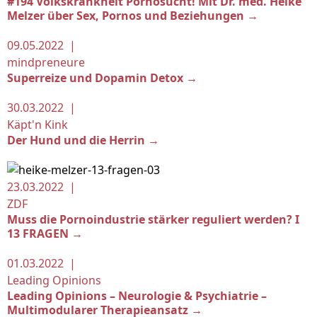
#194 Volkskrankheit Pornosucht! Mit Dr. med. Heike
Melzer über Sex, Pornos und Beziehungen →
09.05.2022 |
mindpreneure
Superreize und Dopamin Detox →
30.03.2022 |
Käpt'n Kink
Der Hund und die Herrin →
23.03.2022 |
ZDF
Muss die Pornoindustrie stärker reguliert werden? I
13 FRAGEN →
01.03.2022 |
Leading Opinions
Leading Opinions – Neurologie & Psychiatrie –
Multimodularer Therapieansatz →