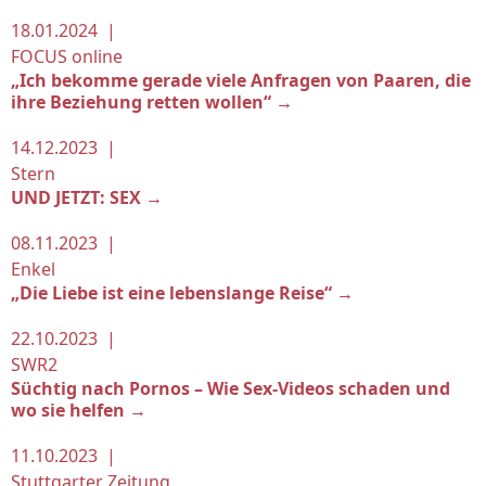
18.01.2024 |
FOCUS online
„Ich bekomme gerade viele Anfragen von Paaren, die
ihre Beziehung retten wollen“ →
14.12.2023 |
Stern
UND JETZT: SEX →
08.11.2023 |
Enkel
„Die Liebe ist eine lebenslange Reise“ →
22.10.2023 |
SWR2
Süchtig nach Pornos – Wie Sex-Videos schaden und
wo sie helfen →
11.10.2023 |
Stuttgarter Zeitung