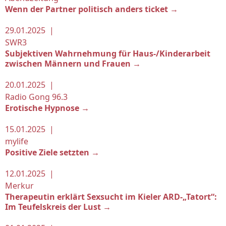
Wenn der Partner politisch anders ticket →
29.01.2025 |
SWR3
Subjektiven Wahrnehmung für Haus-/Kinderarbeit
zwischen Männern und Frauen →
20.01.2025 |
Radio Gong 96.3
Erotische Hypnose →
15.01.2025 |
mylife
Positive Ziele setzten →
12.01.2025 |
Merkur
Therapeutin erklärt Sexsucht im Kieler ARD-„Tatort“:
Im Teufelskreis der Lust →