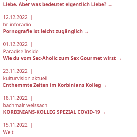
Liebe. Aber was bedeutet eigentlich Liebe? →
12.12.2022 |
hr-inforadio
Pornografie ist leicht zugänglich →
01.12.2022 |
Paradise Inside
Wie du vom Sec-Aholic zum Sex Gourmet wirst →
23.11.2022 |
kulturvision aktuell
Enthemmte Zeiten im Korbinians Kolleg →
18.11.2022 |
bachmair weissach
KORBINIANS-KOLLEG SPEZIAL COVID-19 →
15.11.2022 |
Welt