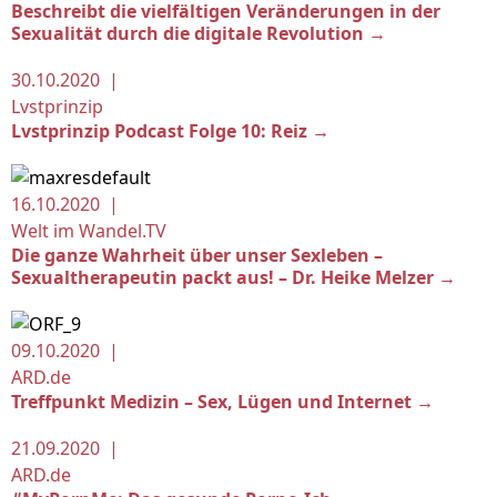
Beschreibt die vielfältigen Veränderungen in der
Sexualität durch die digitale Revolution →
30.10.2020 |
Lvstprinzip
Lvstprinzip Podcast Folge 10: Reiz →
16.10.2020 |
Welt im Wandel.TV
Die ganze Wahrheit über unser Sexleben –
Sexualtherapeutin packt aus! – Dr. Heike Melzer →
09.10.2020 |
ARD.de
Treffpunkt Medizin – Sex, Lügen und Internet →
21.09.2020 |
ARD.de