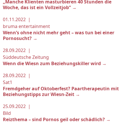
„Manche Klienten masturbieren 40 Stunden die
Woche, das ist ein Vollzeitjob“ →
01.11.2022 |
bruma entertainment
Wenn’s ohne nicht mehr geht – was tun bei einer
Pornosucht? →
28.09.2022 |
Süddeutsche Zeitung
Wenn die Wiesn zum Beziehungskiller wird →
28.09.2022 |
Sat1
Fremdgeher auf Oktoberfest? Paartherapeutin mit
Beziehungstipps zur Wiesn-Zeit →
25.09.2022 |
Bild
Reizthema – sind Pornos geil oder schädlich? →