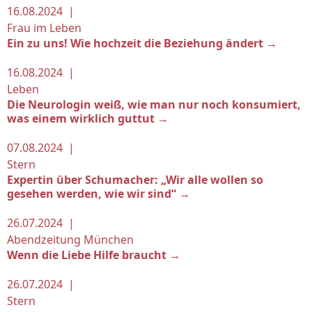
16.08.2024 |
Frau im Leben
Ein zu uns! Wie hochzeit die Beziehung ändert →
16.08.2024 |
Leben
Die Neurologin weiß, wie man nur noch konsumiert,
was einem wirklich guttut →
07.08.2024 |
Stern
Expertin über Schumacher: „Wir alle wollen so
gesehen werden, wie wir sind“ →
26.07.2024 |
Abendzeitung München
Wenn die Liebe Hilfe braucht →
26.07.2024 |
Stern