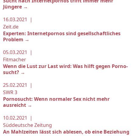
Sucht nach Internetpornos trifft immer mehr
Jüngere →
16.03.2021 |
Zeit.de
Experten: Internetpornos sind gesellschaftliches
Problem →
05.03.2021 |
Fitmacher
Wenn die Lust zur Last wird: Was hilft ge­gen Por­no­
sucht? →
25.02.2021 |
SWR 3
Pornosucht: Wenn normaler Sex nicht mehr
ausreicht →
10.02.2021 |
Süddeutsche Zeitung
An Mahlzeiten lässt sich ablesen, ob eine Beziehung