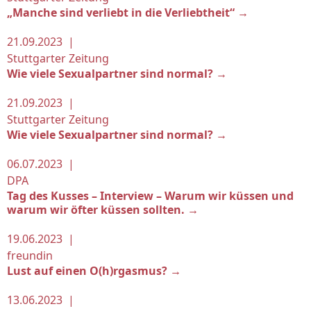
„Manche sind verliebt in die Verliebtheit“ →
21.09.2023 |
Stuttgarter Zeitung
Wie viele Sexualpartner sind normal? →
21.09.2023 |
Stuttgarter Zeitung
Wie viele Sexualpartner sind normal? →
06.07.2023 |
DPA
Tag des Kusses – Interview – Warum wir küssen und
warum wir öfter küssen sollten. →
19.06.2023 |
freundin
Lust auf einen O(h)rgasmus? →
13.06.2023 |