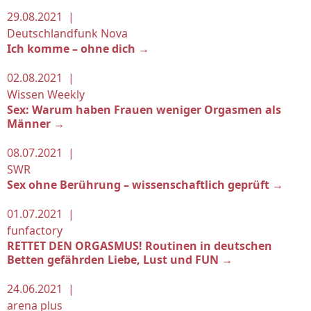
29.08.2021 |
Deutschlandfunk Nova
Ich komme – ohne dich →
02.08.2021 |
Wissen Weekly
Sex: Warum haben Frauen weniger Orgasmen als
Männer →
08.07.2021 |
SWR
Sex ohne Berührung – wissenschaftlich geprüft →
01.07.2021 |
funfactory
RETTET DEN ORGASMUS! Routinen in deutschen
Betten gefährden Liebe, Lust und FUN →
24.06.2021 |
arena plus