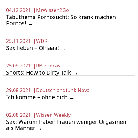
04.12.2021 |
MrWissen2Go
Tabuthema Pornosucht: So krank machen
Pornos! →
25.11.2021 |
WDR
Sex lieben – Ohjaaa! →
25.09.2021 |
RB Podcast
Shorts: How to Dirty Talk →
29.08.2021 |
Deutschlandfunk Nova
Ich komme – ohne dich →
02.08.2021 |
Wissen Weekly
Sex: Warum haben Frauen weniger Orgasmen
als Männer →