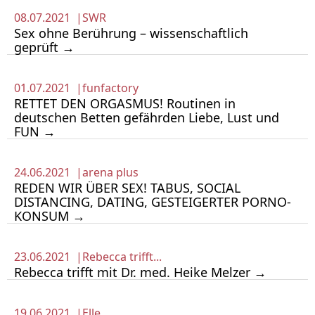
08.07.2021 |
SWR
Sex ohne Berührung – wissenschaftlich
geprüft →
01.07.2021 |
funfactory
RETTET DEN ORGASMUS! Routinen in
deutschen Betten gefährden Liebe, Lust und
FUN →
24.06.2021 |
arena plus
REDEN WIR ÜBER SEX! TABUS, SOCIAL
DISTANCING, DATING, GESTEIGERTER PORNO-
KONSUM →
23.06.2021 |
Rebecca trifft...
Rebecca trifft mit Dr. med. Heike Melzer →
19.06.2021 |
Elle