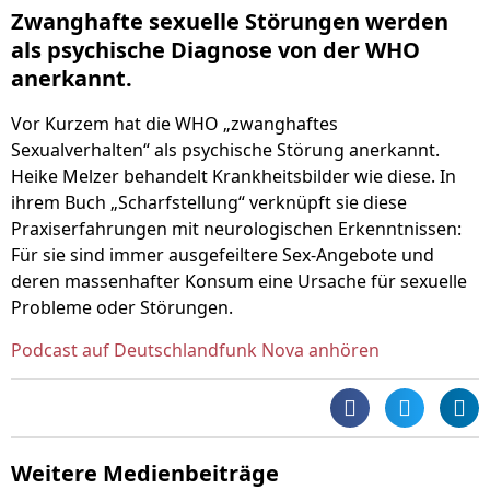
Zwanghafte sexuelle Störungen werden
als psychische Diagnose von der WHO
anerkannt.
Vor Kurzem hat die WHO „zwanghaftes
Sexualverhalten“ als psychische Störung anerkannt.
Heike Melzer behandelt Krankheitsbilder wie diese. In
ihrem Buch „Scharfstellung“ verknüpft sie diese
Praxiserfahrungen mit neurologischen Erkenntnissen:
Für sie sind immer ausgefeiltere Sex-Angebote und
deren massenhafter Konsum eine Ursache für sexuelle
Probleme oder Störungen.
Podcast auf Deutschlandfunk Nova anhören
Weitere Medienbeiträge