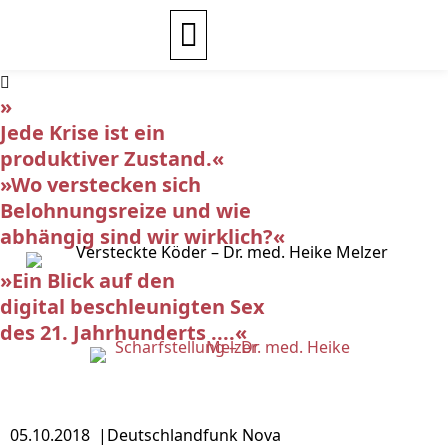
»
Jede Krise ist ein
produktiver Zustand.«
»Wo verstecken sich
Belohnungsreize und wie
abhängig sind wir wirklich?«
»Ein Blick auf den
digital beschleunigten Sex
des 21. Jahrhunderts ....«
05.10.2018 |
Deutschlandfunk Nova