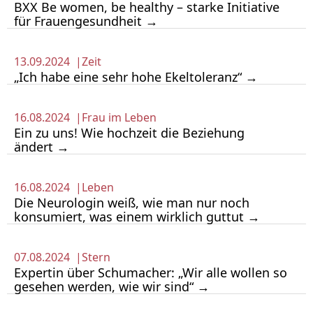
BXX Be women, be healthy – starke Initiative
für Frauengesundheit →
13.09.2024 |
Zeit
„Ich habe eine sehr hohe Ekeltoleranz“ →
16.08.2024 |
Frau im Leben
Ein zu uns! Wie hochzeit die Beziehung
ändert →
16.08.2024 |
Leben
Die Neurologin weiß, wie man nur noch
konsumiert, was einem wirklich guttut →
07.08.2024 |
Stern
Expertin über Schumacher: „Wir alle wollen so
gesehen werden, wie wir sind“ →