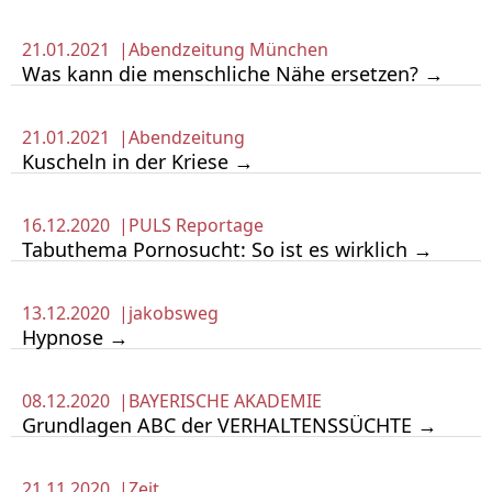
21.01.2021 |
Abendzeitung München
Was kann die menschliche Nähe ersetzen? →
21.01.2021 |
Abendzeitung
Kuscheln in der Kriese →
16.12.2020 |
PULS Reportage
Tabuthema Pornosucht: So ist es wirklich →
13.12.2020 |
jakobsweg
Hypnose →
08.12.2020 |
BAYERISCHE AKADEMIE
Grundlagen ABC der VERHALTENSSÜCHTE →
21.11.2020 |
Zeit