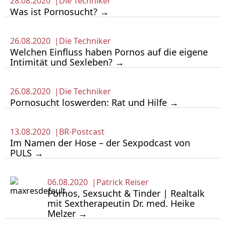
28.08.2020 |
Die Techniker
Was ist Porno­sucht? →
26.08.2020 |
Die Techniker
Welchen Einfluss haben Pornos auf die eigene
Inti­mität und Sexle­ben? →
26.08.2020 |
Die Techniker
Porno­sucht loswer­den: Rat und Hilfe →
13.08.2020 |
BR-Postcast
Im Namen der Hose – der Sexpodcast von
PULS →
06.08.2020 |
Patrick Reiser
Pornos, Sexsucht & Tinder | Realtalk
mit Sextherapeutin Dr. med. Heike
Melzer →