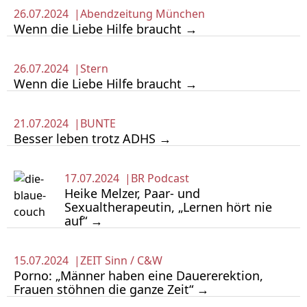
26.07.2024 |
Abendzeitung München
Wenn die Liebe Hilfe braucht →
26.07.2024 |
Stern
Wenn die Liebe Hilfe braucht →
21.07.2024 |
BUNTE
Besser leben trotz ADHS →
17.07.2024 |
BR Podcast
Heike Melzer, Paar- und
Sexualtherapeutin, „Lernen hört nie
auf“ →
15.07.2024 |
ZEIT Sinn / C&W
Porno: „Männer haben eine Dauererektion,
Frauen stöhnen die ganze Zeit“ →