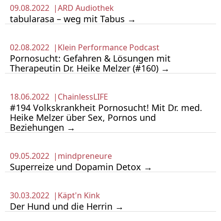
09.08.2022 |
ARD Audiothek
tabularasa – weg mit Tabus →
02.08.2022 |
Klein Performance Podcast
Pornosucht: Gefahren & Lösungen mit
Therapeutin Dr. Heike Melzer (#160) →
18.06.2022 |
ChainlessLIFE
#194 Volkskrankheit Pornosucht! Mit Dr. med.
Heike Melzer über Sex, Pornos und
Beziehungen →
09.05.2022 |
mindpreneure
Superreize und Dopamin Detox →
30.03.2022 |
Käpt'n Kink
Der Hund und die Herrin →