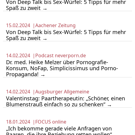
Von Deep Talk bis Sex-Würfel: 5 Tipps für mehr
Spaß zu zweit →
15.02.2024 |
Aachener Zeitung
Von Deep Talk bis Sex-Würfel: 5 Tipps für mehr
Spaß zu zweit →
14.02.2024 |
Podcast neverporn.de
Dr. med. Heike Melzer über Pornografie-
Konsum, NoFap, Simplicissimus und Porno-
Propaganda! →
14.02.2024 |
Augsburger Allgemeine
Valentinstag: Paartherapeutin: „Schöner, einen
Blumenstrauß einfach so zu schenken“ →
18.01.2024 |
FOCUS online
„Ich bekomme gerade viele Anfragen von
Paaren, die ihre Beziehung retten wollen“ →