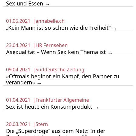
Sex und Essen →
01.05.2021 |
annabelle.ch
„Kein Mann ist so schön wie die Freiheit“ →
23.04.2021 |
HR Fernsehen
Asexualität – Wenn Sex kein Thema ist →
09.04.2021 |
Süddeutsche Zeitung
»Oftmals beginnt ein Kampf, den Partner zu
verändern« →
01.04.2021 |
Frankfurter Allgemeine
Sex ist heute ein Konsumprodukt →
20.03.2021 |
Stern
Die „Superdroge“ aus dem Netz: In der