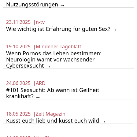
Nutzungsstörungen →
23.11.2025 |
n-tv
Wie wichtig ist Erfahrung für guten Sex? →
19.10.2025 |
Mindener Tageblatt
Wenn Pornos das Leben bestimmen:
Neurologin warnt vor wachsender
Cybersexsucht →
24.06.2025 |
ARD
#101 Sexsucht: Ab wann ist Geilheit
krankhaft? →
18.05.2025 |
Zeit Magazin
Küsst euch lieb und küsst euch wild →